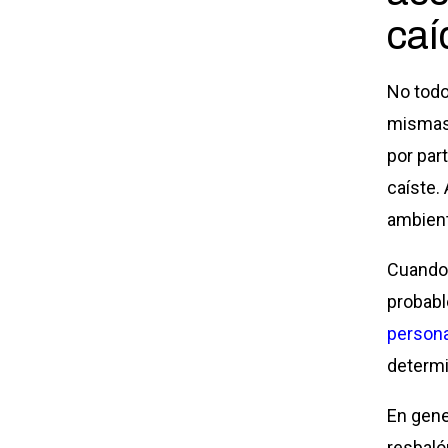
caí
No todo
mismas 
por par
caíste.
ambient
Cuando 
probabl
persona
determi
En gene
resbaló