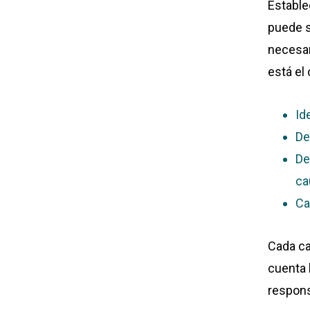
Estable
puede s
necesar
está el
Id
De
De
ca
Ca
Cada ca
cuenta 
responsa