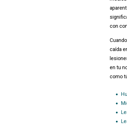
aparen
signifi
con con
Cuando 
caída e
lesione
en tu n
como tú
Hu
Mi
Le
Le