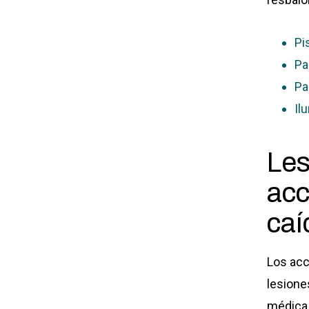
Pi
Pa
Pa
Il
Le
acc
caí
Los acc
lesione
médica 