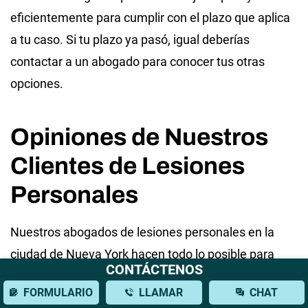
eficientemente para cumplir con el plazo que aplica
a tu caso. Si tu plazo ya pasó, igual deberías
contactar a un abogado para conocer tus otras
opciones.
Opiniones de Nuestros
Clientes de Lesiones
Personales
Nuestros abogados de lesiones personales en la
ciudad de Nueva York hacen todo lo posible para
CONTÁCTENOS
obtener acuerdos y veredictos sustanciales para las
FORMULARIO
LLAMAR
CHAT
víctimas de lesiones personales que representan. A