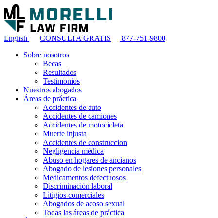
English
|
CONSULTA GRATIS
877-751-9800
Sobre nosotros
Becas
Resultados
Testimonios
Nuestros abogados
Áreas de práctica
Accidentes de auto
Accidentes de camiones
Accidentes de motocicleta
Muerte injusta
Accidentes de construccion
Negligencia médica
Abuso en hogares de ancianos
Abogado de lesiones personales
Medicamentos defectuosos
Discriminación laboral
Litigios comerciales
Abogados de acoso sexual
Todas las áreas de práctica