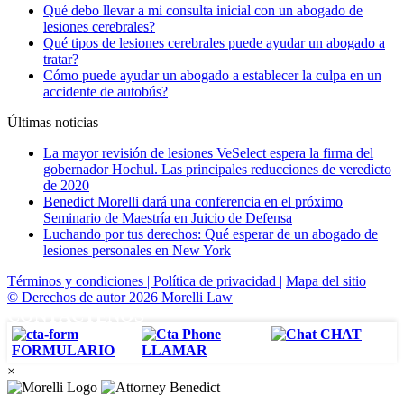
Qué debo llevar a mi consulta inicial con un abogado de
lesiones cerebrales?
Qué tipos de lesiones cerebrales puede ayudar un abogado a
tratar?
Cómo puede ayudar un abogado a establecer la culpa en un
accidente de autobús?
Últimas noticias
La mayor revisión de lesiones VeSelect espera la firma del
gobernador Hochul. Las principales reducciones de veredicto
de 2020
Benedict Morelli dará una conferencia en el próximo
Seminario de Maestría en Juicio de Defensa
Luchando por tus derechos: Qué esperar de un abogado de
lesiones personales en New York
Términos y condiciones |
Política de privacidad |
Mapa del sitio
© Derechos de autor 2026 Morelli Law
CONTÁCTENOS
CHAT
FORMULARIO
LLAMAR
×