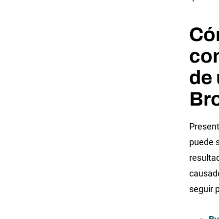
Có
co
de 
Br
Present
puede s
resulta
causado
seguir 