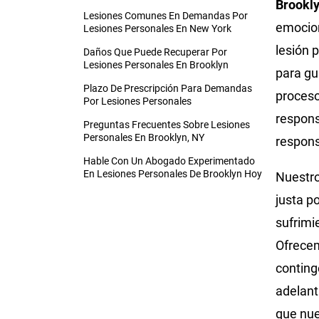
Brookl
Lesiones Comunes En Demandas Por
emocion
Lesiones Personales En New York
lesión 
Daños Que Puede Recuperar Por
Lesiones Personales En Brooklyn
para gu
Plazo De Prescripción Para Demandas
proceso
Por Lesiones Personales
respons
Preguntas Frecuentes Sobre Lesiones
Personales En Brooklyn, NY
respons
Hable Con Un Abogado Experimentado
En Lesiones Personales De Brooklyn Hoy
Nuestro
justa p
sufrimi
Ofrecem
conting
adelant
que nue