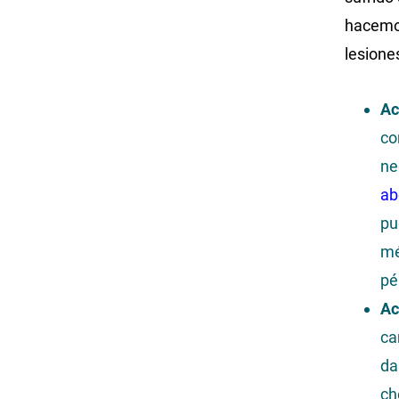
hacemos
lesione
Ac
co
ne
ab
pu
mé
pé
Ac
ca
da
ch