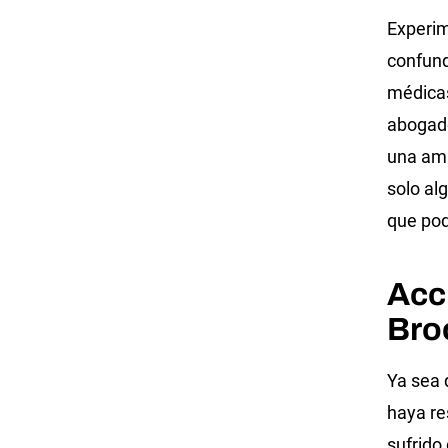
Experim
confund
médicas
abogado
una amp
solo al
que po
Acci
Bro
Ya sea 
haya re
sufrido