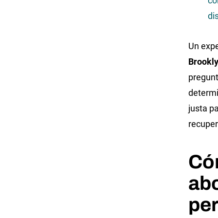
co
di
Un exp
Brookl
pregunt
determ
justa p
recuper
Có
ab
pe