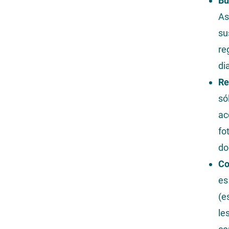
Bu
As
su
re
di
Re
só
ac
fo
do
Co
es
(e
le