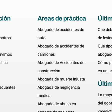
ción
Areas de práctica
Últi
Abogado de accidentes de
Qué deb
sotros
auto
de lesi
Abogado de accidentes de
Qué tip
ervimos
camiones
abogado
ctica
Abogado de Accidentes de
Cómo pu
construcción
en un a
Abogada de muerte injusta
Últim
ecuentes
Abogada de negligencia
La mayo
medica
del gob
Abogado de abuso en
veredic