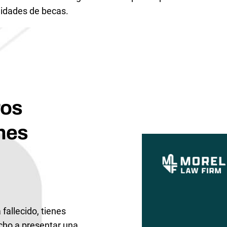
idades de becas.
ros
nes
 fallecido, tienes
echo a presentar una