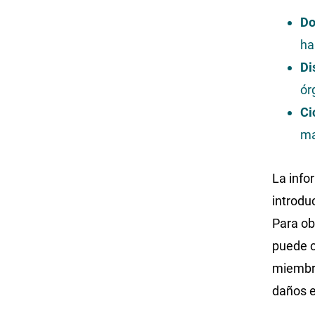
Do
ha
Di
ór
Ci
ma
La info
introdu
Para ob
puede c
miembro
daños en