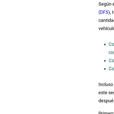
Según 
(DFS)
,
cantida
vehícul
Co
co
Co
Co
Incluso
este se
después
Primero