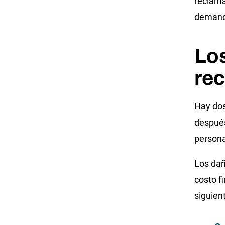
reclama
demanda
Lo
re
Hay dos
después
person
Los dañ
costo f
siguien