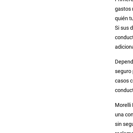
gastos 
quién tu
Si sus 
conduct
adicion
Dependi
seguro 
casos c
conduct
Morelli
una com
sin seg