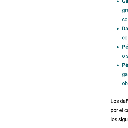
Ga
gr
co
Da
co
Pé
o 
Pé
ga
ob
Los da
por el c
los sig