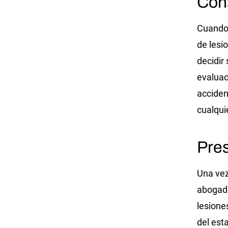
Con
Cuando
de lesi
decidir
evaluac
acciden
cualqui
Pres
Una vez
abogad
lesione
del est