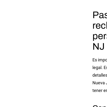
Pas
rec
per
NJ
Es impo
legal. 
detalle
Nueva J
tener e