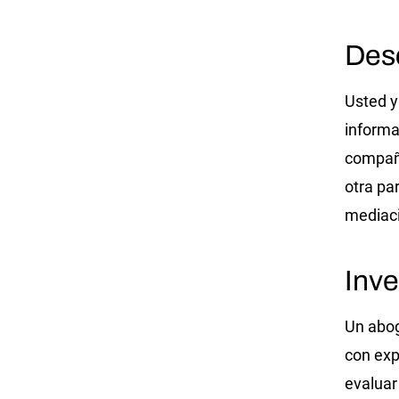
Des
Usted y
informa
compañí
otra pa
mediaci
Inve
Un abog
con exp
evaluar