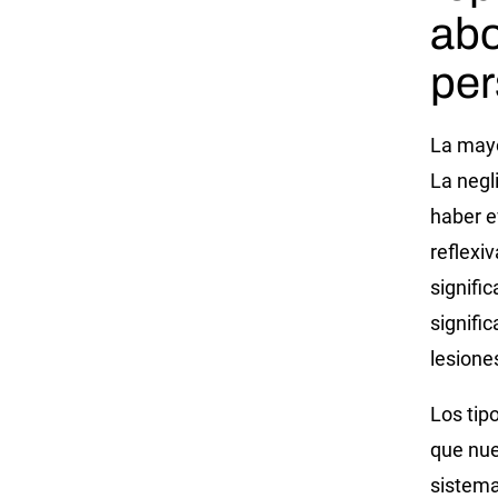
abo
per
La mayo
La negl
haber e
reflexi
signifi
signifi
lesione
Los tip
que nue
sistema 