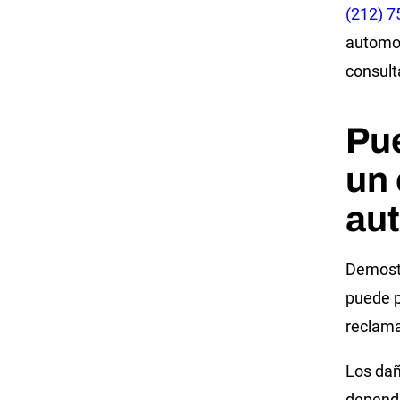
(212) 7
automov
consulta
Pu
un 
aut
Demostr
puede p
reclama
Los dañ
depende