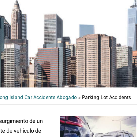
ong Island Car Accidents Abogado
»
Parking Lot Accidents
esurgimiento de un
te de vehículo de