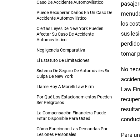
Caso De Accidente Automovilístico
pasajer
Puede Recuperar Daños En Un Caso De
menudo 
Accidente Automovilístico
los cos
Ciertas Leyes De New York Pueden
sus les
Afectar Su Caso De Accidente
Automovilístico
perdido
Negligencia Comparativa
tomar p
El Estatuto De Limitaciones
No nece
Sistema De Seguro De Automóviles Sin
Culpa De New York
acciden
Llame Hoy A Morelli Law Firm
Law Fir
Por Qué Los Estacionamientos Pueden
recuper
Ser Peligrosos
resulta
La Compensación Financiera Puede
Estar Disponible Para Usted
conduct
Cómo Funcionan Las Demandas Por
Para un
Lesiones Personales