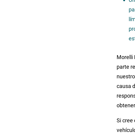
pa
lí
pr
es
Morelli
parte r
nuestro
causa d
respons
obtener
Si cree
vehícul