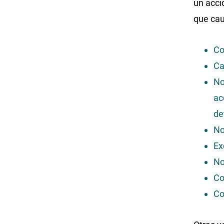
un acci
que cau
Co
Ca
No
ac
de
No
Ex
No
Co
Co