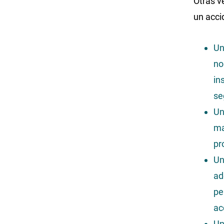
Otras v
un acci
Un
no
in
se
Un
ma
pr
Un
ad
pe
ac
Un