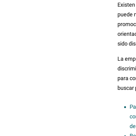
Existen
puede m
promoci
orienta
sido di
La empr
discrim
para co
buscar 
Pa
co
de
Be