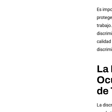
Es impo
protege
trabajo
discrim
calidad
discrim
La
Ocu
de 
La disc