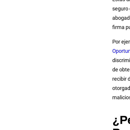
seguro 
abogado
firma p
Por eje
Oportun
discrim
de obte
recibir
otorgad
malicio
¿P