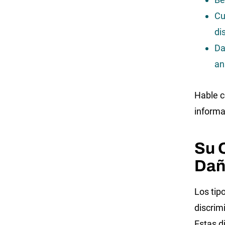
Cu
di
Da
an
Hable c
informa
Su 
Dañ
Los tip
discrim
Estas d