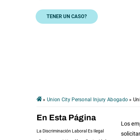
TENER UN CASO?
»
Union City Personal Injury Abogado
»
Un
En Esta Página
Los emp
La Discriminación Laboral Es Ilegal
solicit