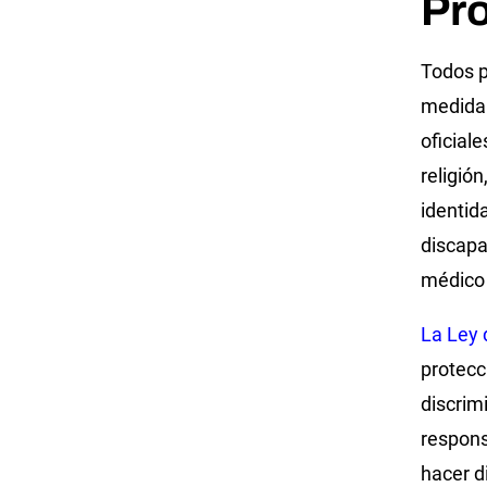
Pr
Todos p
medida 
oficiale
religió
identid
discapa
médico 
La Ley 
protecc
discrim
responsa
hacer d