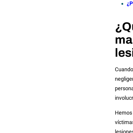
¿P
¿Qu
ma
les
Cuando 
neglige
persona
involuc
Hemos 
víctima
lesione