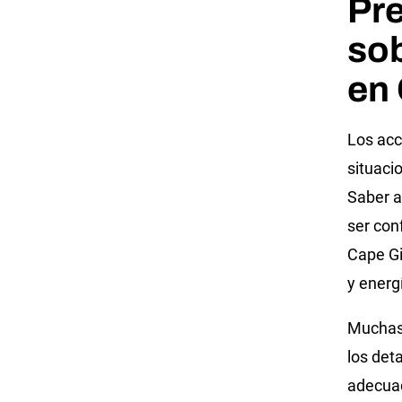
Pr
sob
en
Los acc
situacio
Saber a
ser con
Cape Gi
y energ
Muchas 
los det
adecuad