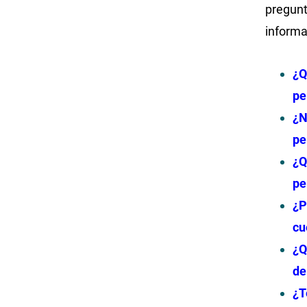
pregunt
informa
¿Q
pe
¿N
pe
¿Q
pe
¿P
cu
¿Q
de
¿T