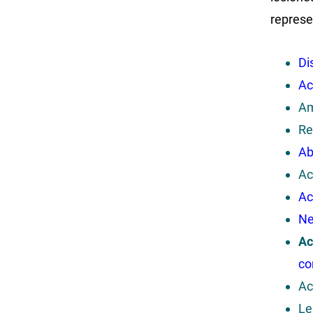
represe
Di
Ac
Am
Re
Ab
Ac
Ac
Ne
Ac
co
Ac
Le