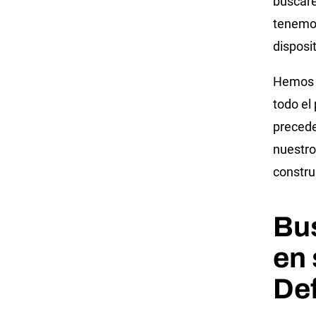
buscar
tenemos
disposi
Hemos l
todo el
precede
nuestr
constru
Bu
en 
De