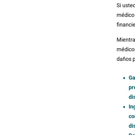
Si uste
médico 
financie
Mientra
médicos
daños p
Ga
pr
di
In
co
di