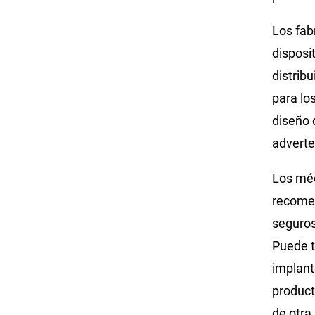
Los fab
disposi
distrib
para lo
diseño 
adverte
Los méd
recomen
seguros
Puede t
implant
product
de otra