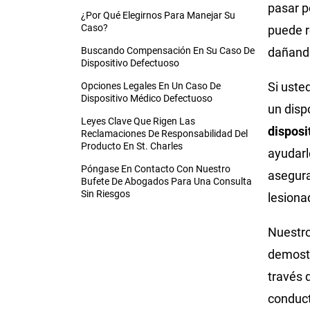
pasar po
¿Por Qué Elegirnos Para Manejar Su
Caso?
puede r
Buscando Compensación En Su Caso De
dañando
Dispositivo Defectuoso
Si uste
Opciones Legales En Un Caso De
Dispositivo Médico Defectuoso
un disp
Leyes Clave Que Rigen Las
disposi
Reclamaciones De Responsabilidad Del
Producto En St. Charles
ayudarl
Póngase En Contacto Con Nuestro
asegura
Bufete De Abogados Para Una Consulta
Sin Riesgos
lesiona
Nuestr
demostr
través 
conduct