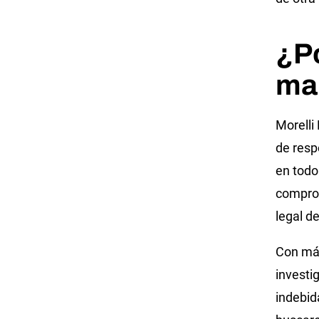
¿Po
ma
Morelli
de resp
en todo
comprom
legal d
Con más
investi
indebid