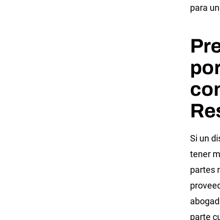
para un
Pr
po
con
Re
Si un d
tener m
partes 
proveed
abogado
parte c