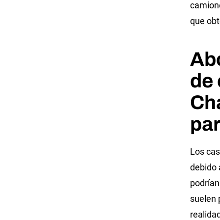
camione
que obt
Ab
de 
Cha
pa
Los cas
debido 
podrían
suelen 
realida