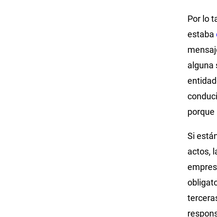
Por lo 
estaba
mensaje
alguna 
entidad
conduci
porque 
Si está
actos, 
empresa
obligat
tercera
respons