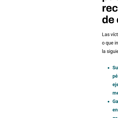
rec
de 
Las víc
o que i
la sigu
Su
pé
ej
me
Ga
en