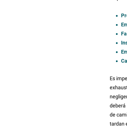
Pr
Em
Fa
In
Em
Ca
Es impe
exhaust
neglige
deberá 
de cami
tardan 