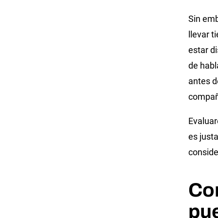
Sin emb
llevar 
estar d
de habl
antes d
compañ
Evaluar
es just
conside
Co
pue