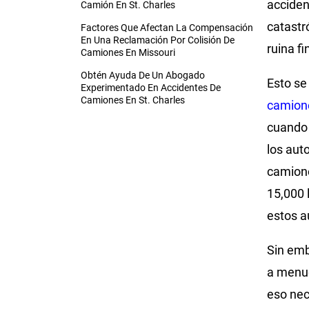
acciden
Camión En St. Charles
catastr
Factores Que Afectan La Compensación
En Una Reclamación Por Colisión De
ruina fi
Camiones En Missouri
Obtén Ayuda De Un Abogado
Esto se
Experimentado En Accidentes De
Camiones En St. Charles
camion
cuando
los aut
camione
15,000 
estos a
Sin emb
a menud
eso nec