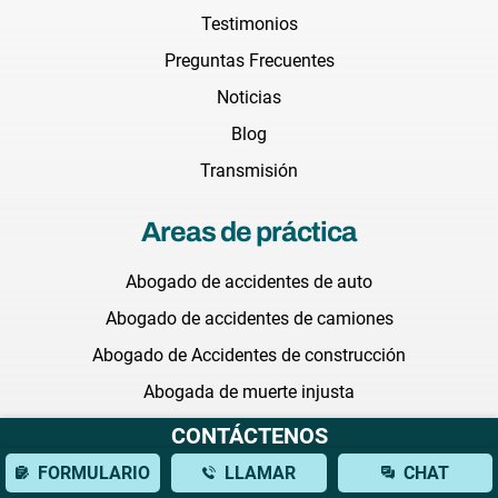
Testimonios
Preguntas Frecuentes
Noticias
Blog
Transmisión
Areas de práctica
Abogado de accidentes de auto
Abogado de accidentes de camiones
Abogado de Accidentes de construcción
Abogada de muerte injusta
Abogada de negligencia medica
CONTÁCTENOS
Abogado de abuso en hogares de ancianos
FORMULARIO
LLAMAR
CHAT