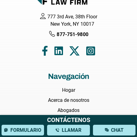
777 3rd Ave, 38th Floor
New York, NY 10017
877-751-9800
Navegación
Hogar
Acerca de nosotros
Abogados
CONTÁCTENOS
Áreas que Servimos
FORMULARIO
LLAMAR
CHAT
Áreas de Práctica