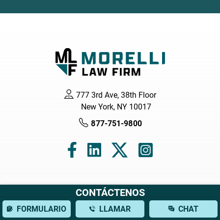
777 3rd Ave, 38th Floor
New York, NY 10017
877-751-9800
Navegación
CONTÁCTENOS
FORMULARIO
LLAMAR
CHAT
Hogar