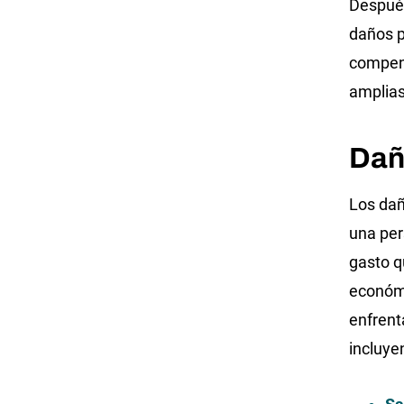
Después
daños p
compens
amplia
Dañ
Los dañ
una per
gasto q
económi
enfrent
incluye