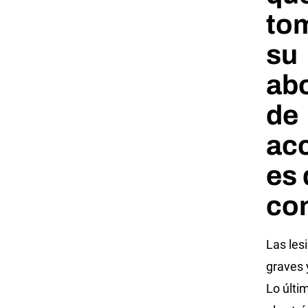
to
su
ab
de
ac
es 
con
Las les
graves 
Lo últi