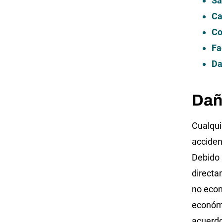
Sa
Ca
Co
Fa
Da
Dañ
Cualqui
acciden
Debido 
directa
no econ
económi
acuerdo