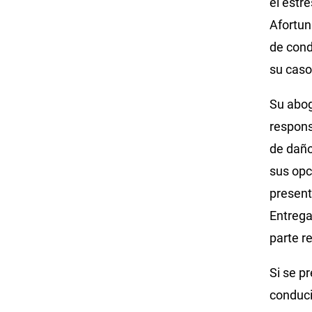
el estr
Afortun
de cond
su caso
Su abog
respons
de daño
sus opc
present
Entrega
parte r
Si se p
conduci