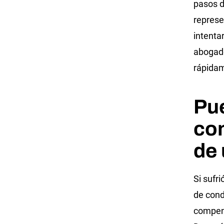
pasos d
represe
intenta
abogado
rápidam
Pu
co
de 
Si sufr
de cond
compens