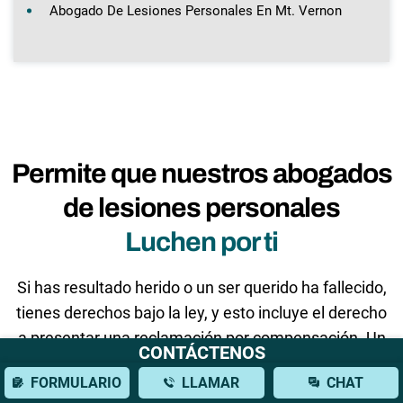
Abogado De Lesiones Personales En Mt. Vernon
Permite que nuestros abogados
de lesiones personales
Luchen por ti
Si has resultado herido o un ser querido ha fallecido,
tienes derechos bajo la ley, y esto incluye el derecho
a presentar una reclamación por compensación. Un
CONTÁCTENOS
abogado de lesiones personales se comunicará
FORMULARIO
LLAMAR
CHAT
directamente con los aseguradores de la parte