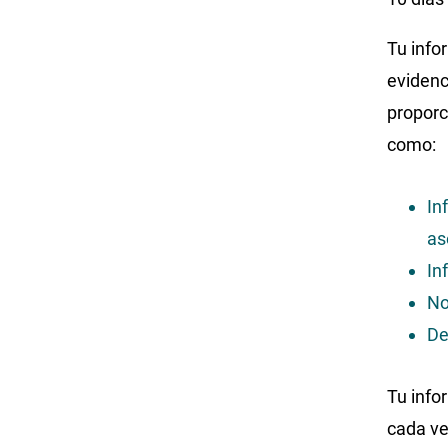
Tu info
evidenc
proporc
como:
In
as
In
No
De
Tu info
cada ve