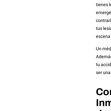
tienes 
emergen
contrar
tus les
escena 
Un médi
Además
tu acci
ser una
Con
In