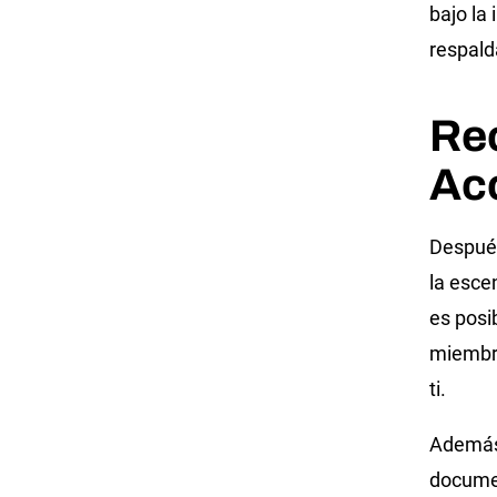
bajo la
respald
Rec
Ac
Después
la escen
es posi
miembro
ti.
Además,
documen