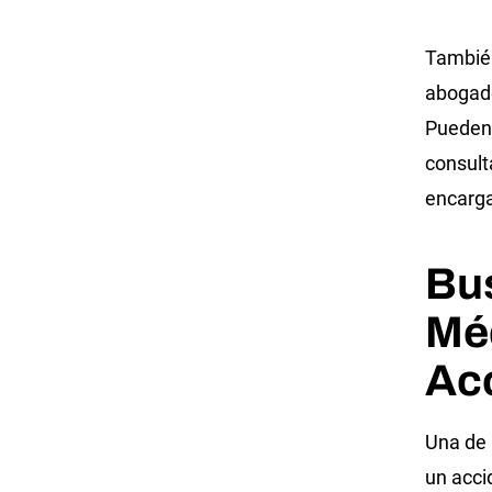
También
abogado
Pueden 
consult
encarga
Bu
Mé
Ac
Una de 
un acci