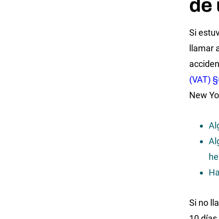
de 
Si estu
llamar 
acciden
(VAT) 
New Yor
Al
Al
he
Ha
Si no l
10 días