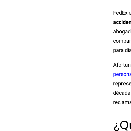
FedEx e
accide
abogado
compañí
para di
Afortun
persona
represe
décadas
reclama
¿Q