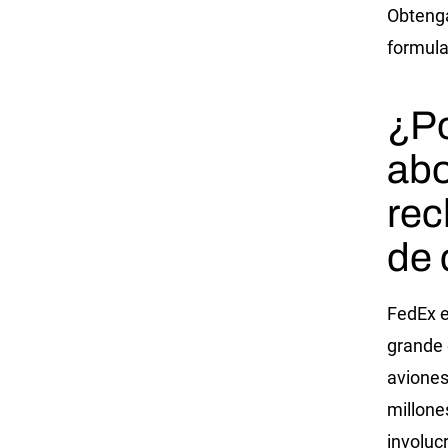
Obteng
formula
¿Po
abo
rec
de
FedEx e
grande 
aviones
millone
involuc