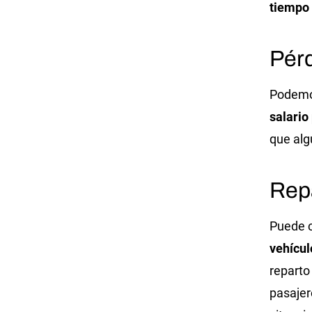
tiempo 
Pérd
Podemos
salario
que alg
Rep
Puede c
vehícul
reparto
pasajer