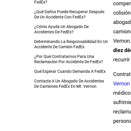
FedEx?
compen
¿Qué Daños Puede Recuperar Después
colisió
De Un Accidente Con FedEx?
abogado
¿Cómo Ayuda Un Abogado De
camion
Accidentes De FedEx?
Vernon
Determinando La Responsabilidad En Un
Accidente De Camión FedEx
diez d
¿Por Qué Contratarnos Para Una
recurri
Reclamación Por Accidente De FedEx?
Qué Esperar Cuando Demanda A FedEx
Contrat
Contacte A Un Abogado De Accidentes
Vernon
De Camiones FedEx En Mt. Vernon
médicos
sufrimi
reclama
person