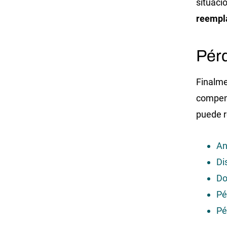
situaci
reempl
Pér
Finalme
compen
puede r
An
Di
Do
Pé
Pé