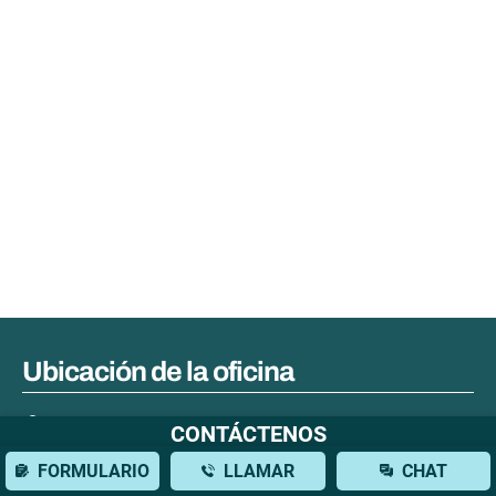
Ubicación de la oficina
777 3rd Ave, 38th Floor
CONTÁCTENOS
New York, NY 10017
FORMULARIO
LLAMAR
CHAT
877-751-9800