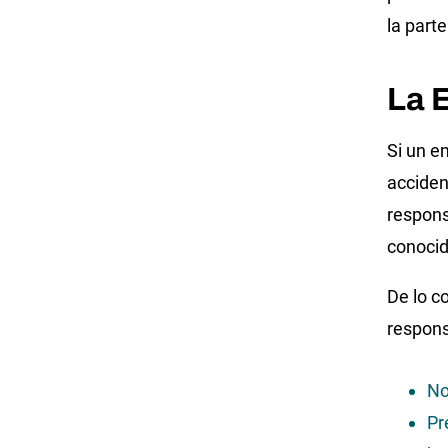
la part
La 
Si un e
acciden
respons
conocid
De lo c
respons
No
Pr