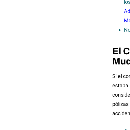
lo
Ad
Mo
No
El 
Mud
Si el c
estaba 
conside
pólizas
acciden