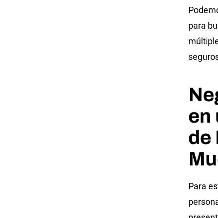
Podemos
para bu
múltipl
seguro
Neg
en 
de
Mu
Para es
persona
present