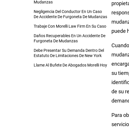
Mudanzas
propiet
Negligencia Del Conductor En Un Caso
respons
De Accidente De Furgoneta De Mudanzas
mudanza
Trabaje Con Morelli Law Firm En Su Caso
puede h
Daños Recuperables En Un Accidente De
Furgoneta De Mudanzas
Cuando 
Debe Presentar Su Demanda Dentro Del
mudanza
Estatuto De Limitaciones De New York
encarga
Llame Al Bufete De Abogados Morelli Hoy
su tiem
identif
de su r
demanda
Para ob
servici