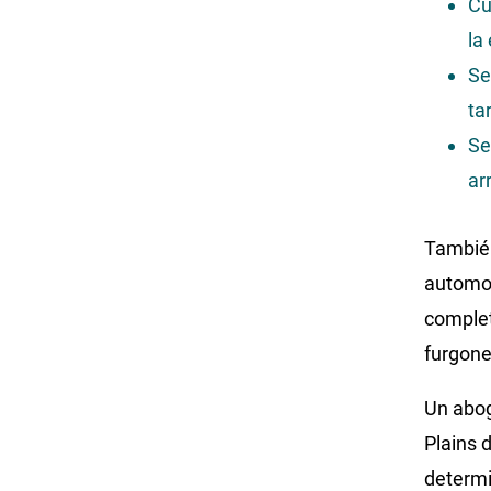
Cu
la
Se
ta
Se
ar
También
automot
complet
furgon
Un abog
Plains 
determi