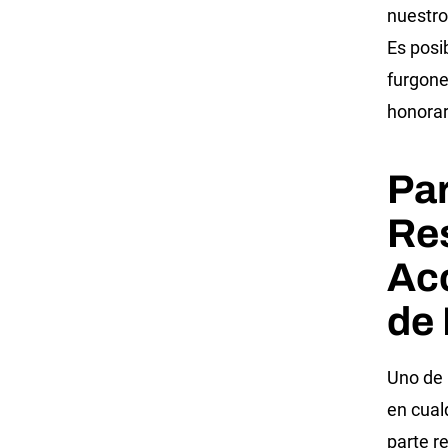
nuestro
Es posi
furgone
honorar
Pa
Re
Ac
de
Uno de 
en cual
parte r