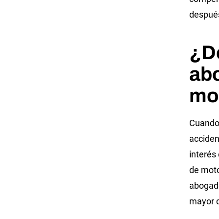
después
¿De
ab
mo
Cuando 
acciden
interés
de moto
abogado
mayor q