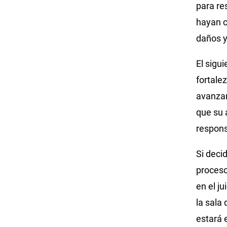
para re
hayan c
daños y
El sigu
fortale
avanzar
que su 
respons
Si deci
proceso
en el j
la sala
estará 