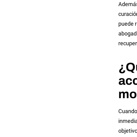
Además,
curació
puede r
abogado
recuper
¿Q
ac
mo
Cuando 
inmedia
objetiv