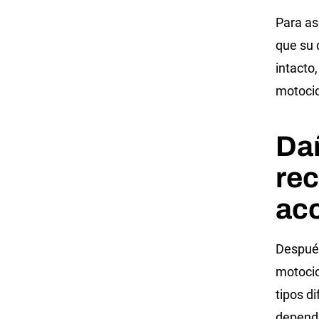
Para as
que su
intacto
motocic
Da
rec
acc
Después
motocic
tipos d
depende