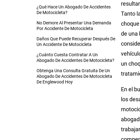
resulta
¿Qué Hace Un Abogado De Accidentes
De Motocicleta?
Tanto l
No Demore Al Presentar Una Demanda
choque 
Por Accidente De Motocicleta
de una 
Daños Que Puede Recuperar Después De
conside
Un Accidente De Motocicleta
vehícul
¿Cuánto Cuesta Contratar A Un
Abogado De Accidentes De Motocicleta?
un choq
Obtenga Una Consulta Gratuita De Un
tratami
Abogado De Accidentes De Motocicleta
De Englewood Hoy
En el b
los des
motocic
abogado
trabaja
compens