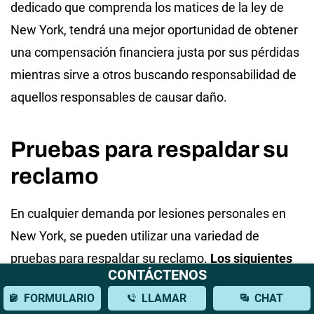
dedicado que comprenda los matices de la ley de
New York, tendrá una mejor oportunidad de obtener
una compensación financiera justa por sus pérdidas
mientras sirve a otros buscando responsabilidad de
aquellos responsables de causar daño.
Pruebas para respaldar su
reclamo
En cualquier demanda por lesiones personales en
New York, se pueden utilizar una variedad de
pruebas para respaldar su reclamo.
Los siguientes
CONTÁCTENOS
son cinco tipos de pruebas que pueden respaldar su
FORMULARIO
LLAMAR
CHAT
caso de lesiones personales en New York: