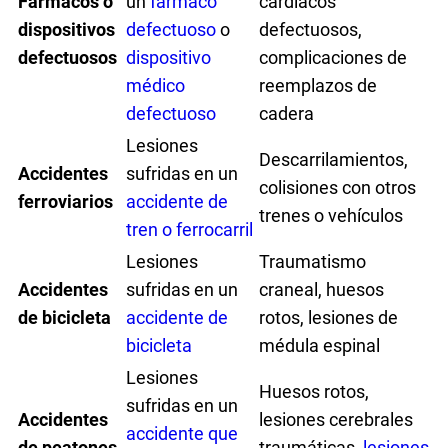
Fármacos o
un
fármaco
cardíacos
dispositivos
defectuoso
o
defectuosos,
defectuosos
dispositivo
complicaciones de
médico
reemplazos de
defectuoso
cadera
Lesiones
Descarrilamientos,
Accidentes
sufridas en un
colisiones con otros
ferroviarios
accidente de
trenes o vehículos
tren o ferrocarril
Lesiones
Traumatismo
Accidentes
sufridas en un
craneal, huesos
de bicicleta
accidente de
rotos, lesiones de
bicicleta
médula espinal
Lesiones
Huesos rotos,
sufridas en un
Accidentes
lesiones cerebrales
accidente que
de peatones
traumáticas,
lesiones