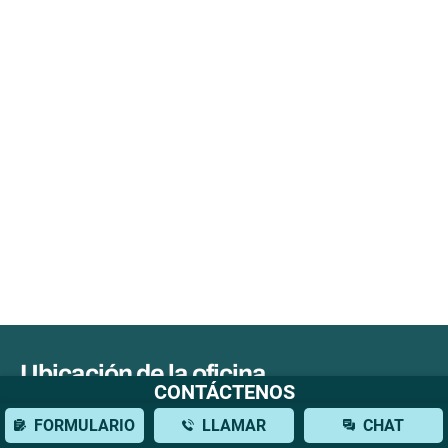
Ubicación de la oficina
CONTÁCTENOS
777 3rd Ave, 38th Floor
FORMULARIO
LLAMAR
CHAT