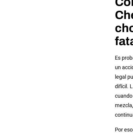
Cob
Che
ch
fat
Es prob
un acci
legal p
difícil.
cuando 
mezcla,
continu
Por eso