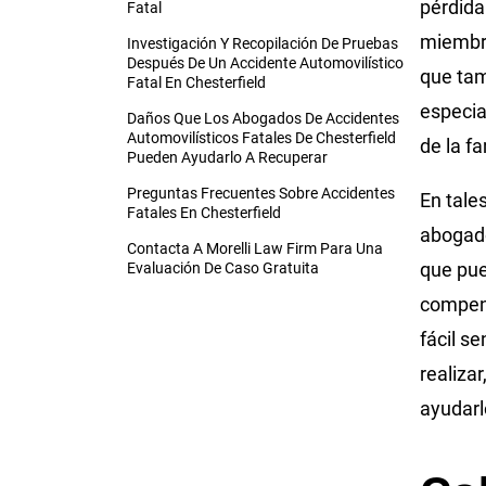
pérdida
Fatal
miembro
Investigación Y Recopilación De Pruebas
Después De Un Accidente Automovilístico
que tam
Fatal En Chesterfield
especia
Daños Que Los Abogados De Accidentes
Automovilísticos Fatales De Chesterfield
de la fa
Pueden Ayudarlo A Recuperar
Preguntas Frecuentes Sobre Accidentes
En tale
Fatales En Chesterfield
abogado
Contacta A Morelli Law Firm Para Una
que pue
Evaluación De Caso Gratuita
compens
fácil s
realiza
ayudarl