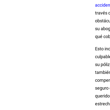
acciden
través 
obstácu
su abog
qué cob
Esto in
culpabl
su póli
también
compens
seguro 
querido 
estrech