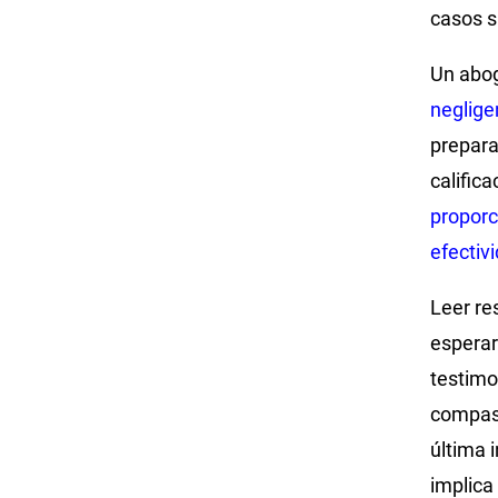
casos s
Un abog
neglige
prepara
califica
proporc
efectiv
Leer re
esperar
testimo
compasi
última 
implica