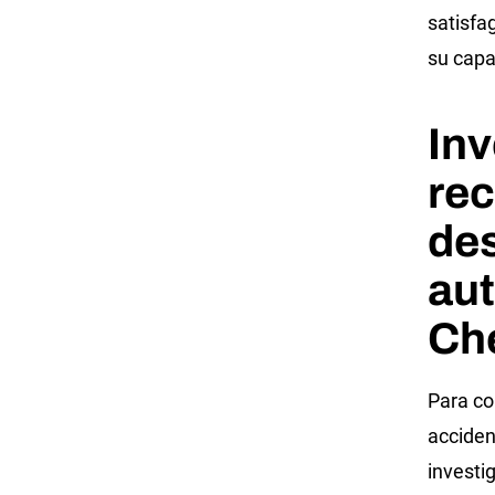
satisfa
su capa
Inv
rec
de
aut
Che
Para co
acciden
investig