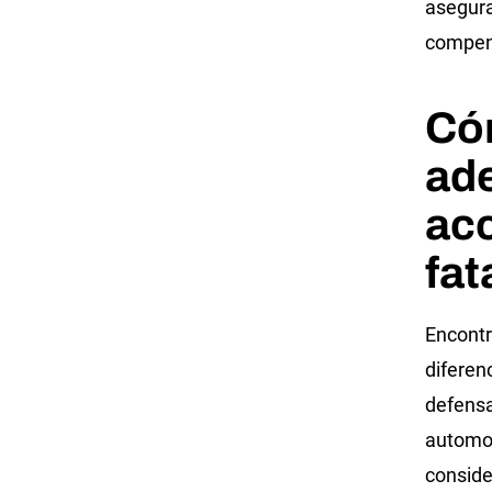
asegura
compen
Cóm
ad
acc
fat
Encontr
diferen
defensa
automov
conside