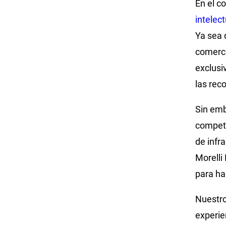
En el c
intelect
Ya sea 
comerci
exclusi
las re
Sin emb
competi
de infr
Morelli
para ha
Nuestr
experien