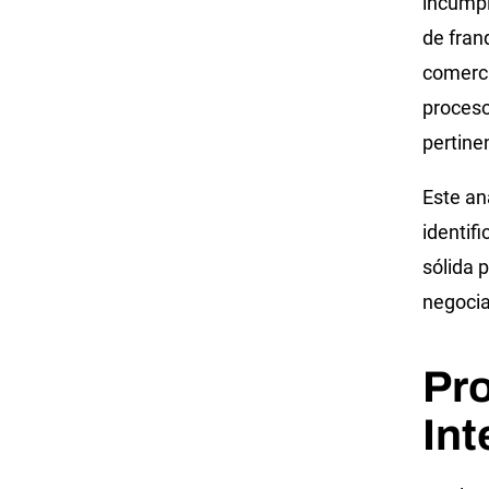
incumpl
de fran
comerci
proceso
pertine
Este an
identif
sólida 
negocia
Pr
Int