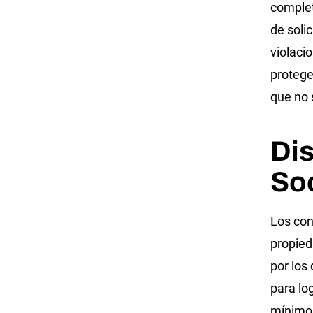
complet
de soli
violaci
protege
que no 
Dis
So
Los con
propied
por los
para lo
mínimo 