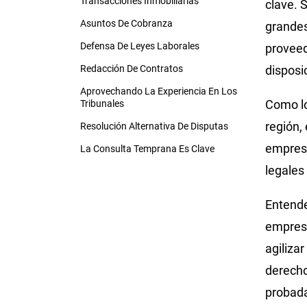
Transacciones Inmobiliarias
clave. 
Asuntos De Cobranza
grandes
Defensa De Leyes Laborales
proveed
Redacción De Contratos
disposi
Aprovechando La Experiencia En Los
Como lo
Tribunales
región,
Resolución Alternativa De Disputas
empresa
La Consulta Temprana Es Clave
legales
Entende
empresa
agiliza
derecho
probada