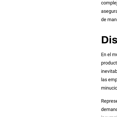
complej
asegura
de mane
Di
En el m
product
inevita
las emp
minucio
Represe
demand