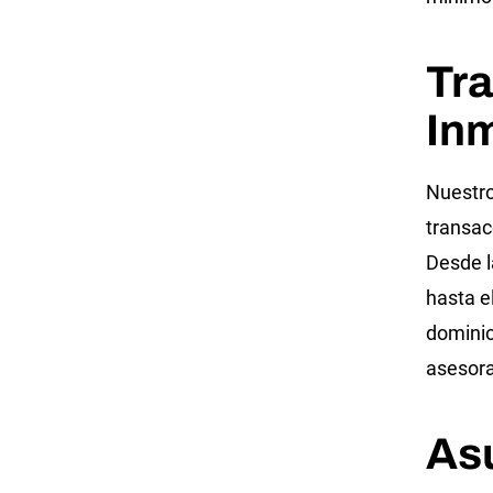
Tr
Inm
Nuestro
transac
Desde l
hasta e
dominio
asesor
As