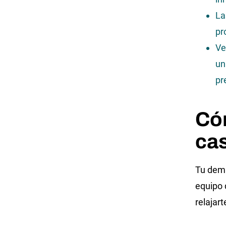
La
pr
Ve
un
pr
Có
ca
Tu dem
equipo 
relajar