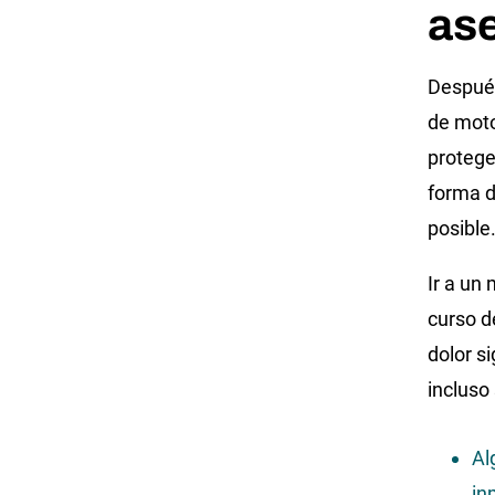
ase
Después
de moto
protege
forma d
posible
Ir a un
curso d
dolor s
incluso
Al
in