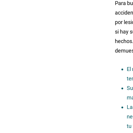
Para bu
acciden
por les
si hay 
hechos.
demues
El
te
Su
ma
La
ne
tu