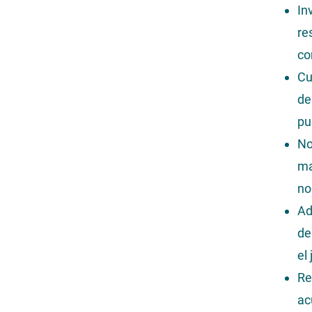
In
re
co
Cu
de
pu
No
ma
no
Ad
de
el 
Re
ac