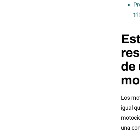
Pr
tr
Est
re
de 
mo
Los mot
igual q
motocic
una co