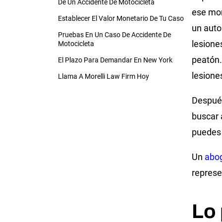
De Un Accidente De Motocicleta
ese mo
Establecer El Valor Monetario De Tu Caso
un auto
Pruebas En Un Caso De Accidente De
lesione
Motocicleta
peatón.
El Plazo Para Demandar En New York
lesione
Llama A Morelli Law Firm Hoy
Después
buscar 
puedes 
Un
abog
represe
Lo 