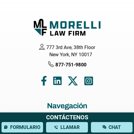
777 3rd Ave, 38th Floor
New York, NY 10017
877-751-9800
Navegación
CONTÁCTENOS
Hogar
FORMULARIO
LLAMAR
CHAT
Acerca de nosotros