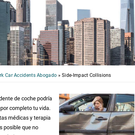
k Car Accidents Abogado
»
Side-Impact Collisions
dente de coche podría
 por completo tu vida.
itas médicas y terapia
es posible que no