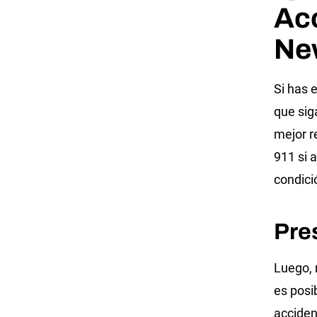
Ac
Ne
Si has 
que sig
mejor r
911 si 
condici
Pre
Luego, r
es posi
accident