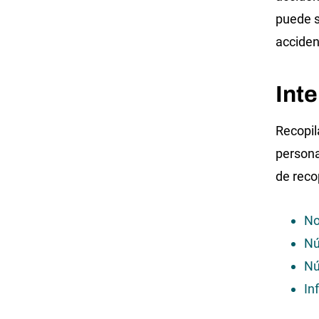
puede s
acciden
Int
Recopil
persona
de recop
N
Nú
Nú
In