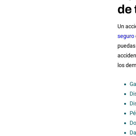
de
Un acci
seguro 
puedas 
acciden
los dem
Ga
Di
Di
Pé
Do
Da