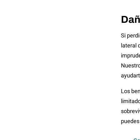
Dañ
Si perd
lateral
imprude
Nuestro
ayudart
Los ben
limitad
sobrevi
puedes 