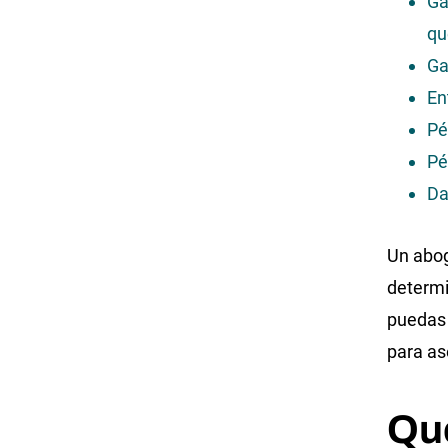
Ga
qu
Ga
En
Pé
Pé
Da
Un abog
determi
puedas 
para as
Qu