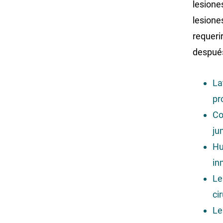
lesione
lesione
requeri
después
La
pr
Co
ju
Hu
in
Le
ci
Le