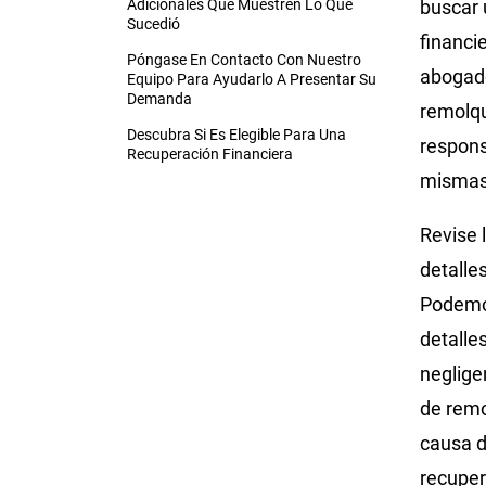
Adicionales Que Muestren Lo Que
buscar
Sucedió
financi
Póngase En Contacto Con Nuestro
abogado
Equipo Para Ayudarlo A Presentar Su
Demanda
remolqu
Descubra Si Es Elegible Para Una
respons
Recuperación Financiera
mismas
Revise 
detalle
Podemos
detalle
neglige
de remo
causa d
recuper