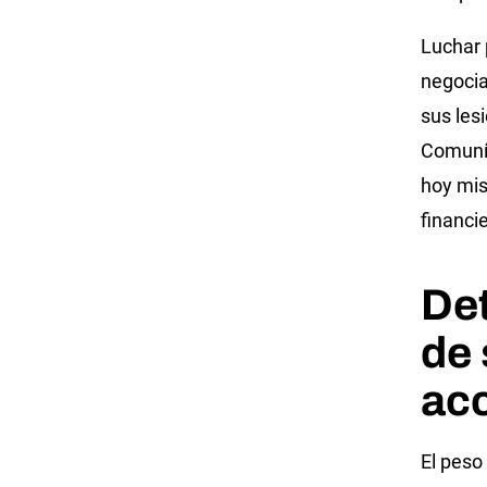
Luchar 
negocia
sus les
Comuníq
hoy mis
financi
Det
de 
ac
El peso