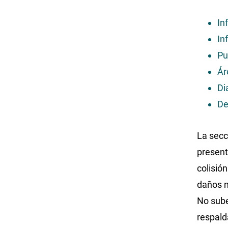
In
In
Pu
Ár
Di
De
La secc
present
colisió
daños m
No sube
respald