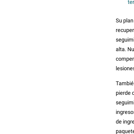
te
Su plan
recupera
seguimi
alta. N
compens
lesione
También
pierde 
seguimi
ingreso
de ingr
paquet