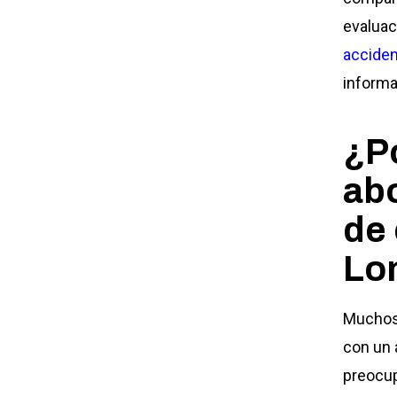
evaluac
accide
informa
¿Po
ab
de
Lo
Muchos 
con un 
preocup