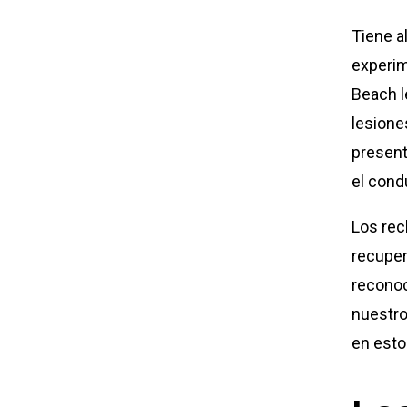
Tiene a
experi
Beach l
lesione
present
el cond
Los rec
recuper
recono
nuestro
en esto