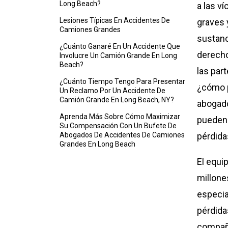
Long Beach?
a las v
Lesiones Típicas En Accidentes De
graves 
Camiones Grandes
sustanc
¿Cuánto Ganaré En Un Accidente Que
derecho
Involucre Un Camión Grande En Long
Beach?
las par
¿Cuánto Tiempo Tengo Para Presentar
¿cómo p
Un Reclamo Por Un Accidente De
Camión Grande En Long Beach, NY?
abogad
Aprenda Más Sobre Cómo Maximizar
pueden 
Su Compensación Con Un Bufete De
Abogados De Accidentes De Camiones
pérdida
Grandes En Long Beach
El equi
millone
especia
pérdida
compañí