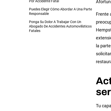
Por Accidente Fatal
Afortun
Puedes Elegir Cómo Abordar A Una Parte
Frente 
Responsable
preocup
Ponga Su Dolor A Trabajar Con Un
Abogado De Accidentes Automovilísticos
Hempste
Fatales
extensió
la part
solicit
restaura
Ac
ser
Tu capa