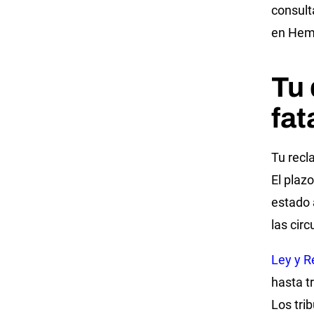
consult
en Hem
Tu
fat
Tu recl
El plaz
estado 
las cir
Ley y R
hasta tr
Los tri