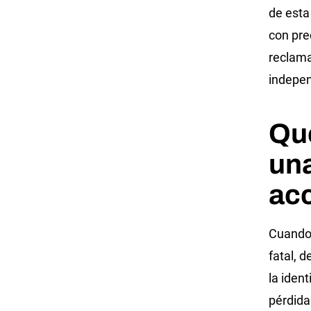
de esta
con pre
reclama
indepen
Qué
un
acc
Cuando 
fatal, d
la iden
pérdida