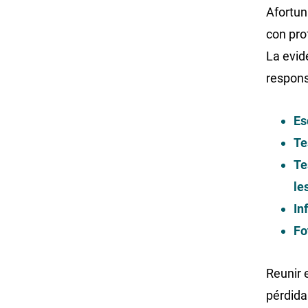
Afortun
con prof
La evid
responsa
Es
Te
Te
le
In
Fo
Reunir 
pérdida