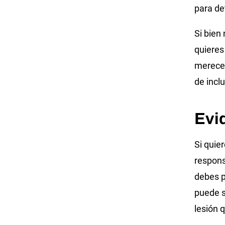
para det
Si bien
quieres
merecer
de inclu
Evi
Si quie
respons
debes p
puede s
lesión q