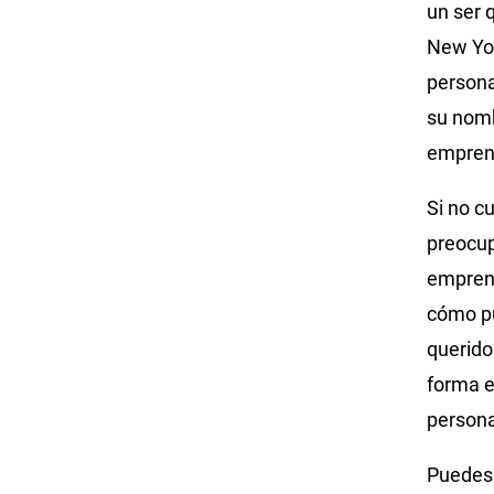
un ser 
New Yor
persona
su nomb
empren
Si no c
preocup
emprend
cómo pu
querido
forma e
persona
Puedes 