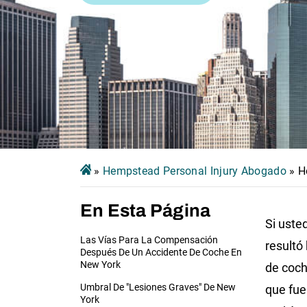
»
Hempstead Personal Injury Abogado
»
H
En Esta Página
Si uste
Las Vías Para La Compensación
resultó
Después De Un Accidente De Coche En
New York
de coc
Umbral De "Lesiones Graves" De New
que fue
York