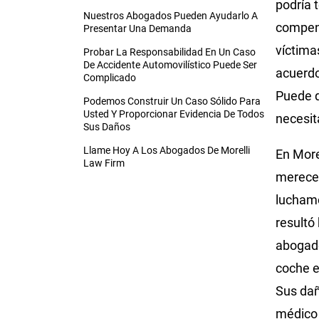
podría 
Nuestros Abogados Pueden Ayudarlo A
compen
Presentar Una Demanda
víctima
Probar La Responsabilidad En Un Caso
De Accidente Automovilístico Puede Ser
acuerdo
Complicado
Puede q
Podemos Construir Un Caso Sólido Para
Usted Y Proporcionar Evidencia De Todos
necesit
Sus Daños
Llame Hoy A Los Abogados De Morelli
En More
Law Firm
merecer
luchamo
resultó
abogado
coche e
Sus dañ
médico 