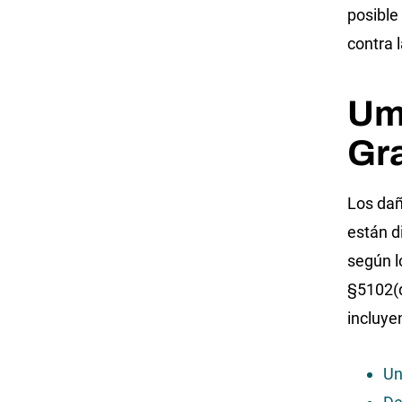
posible
contra 
Um
Gr
Los dañ
están d
según l
§5102(d
incluye
Un