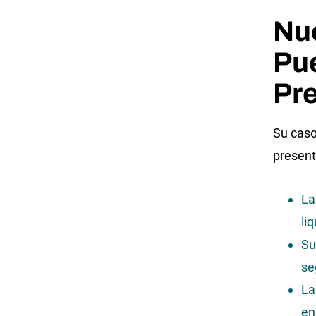
Nu
Pu
Pr
Su caso
present
La
li
Su
se
La
en