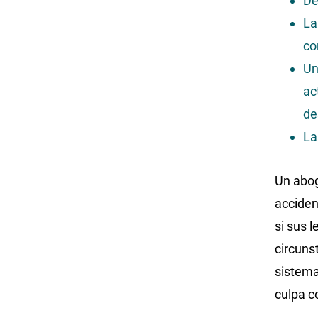
De
La
co
Un
ac
de
La
Un abog
acciden
si sus 
circuns
sistema
culpa c