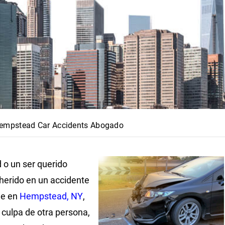
empstead Car Accidents Abogado
d o un ser querido
 herido en un accidente
he en
Hempstead, NY
,
 culpa de otra persona,