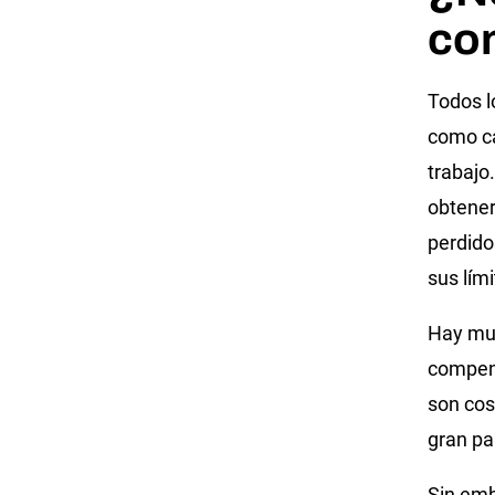
co
Todos l
como c
trabajo
obtener
perdido
sus lími
Hay muc
compens
son cos
gran pa
Sin emb