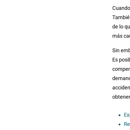
Cuando 
También
de lo q
más cau
Sin emb
Es posi
compens
demand
acciden
obtene
Ex
Re