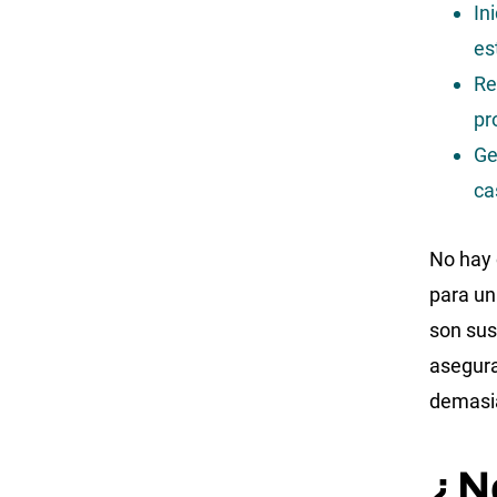
In
es
Re
pr
Ge
ca
No hay 
para un
son sus
asegura
demasi
¿No