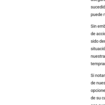
sucedió
puede m
Sin emb
de acci
sido de
situaci
nuestra
tempran
Si nota
de nues
opcione
de su c