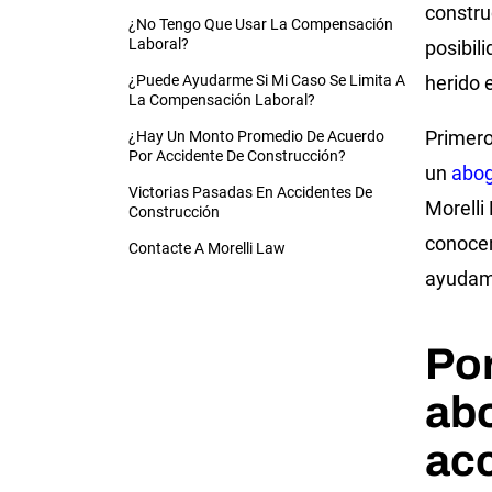
constru
¿No Tengo Que Usar La Compensación
Laboral?
posibil
¿Puede Ayudarme Si Mi Caso Se Limita A
herido 
La Compensación Laboral?
Primero
¿Hay Un Monto Promedio De Acuerdo
Por Accidente De Construcción?
un
abog
Victorias Pasadas En Accidentes De
Morelli
Construcción
conocer
Contacte A Morelli Law
ayudamo
Por
ab
acc