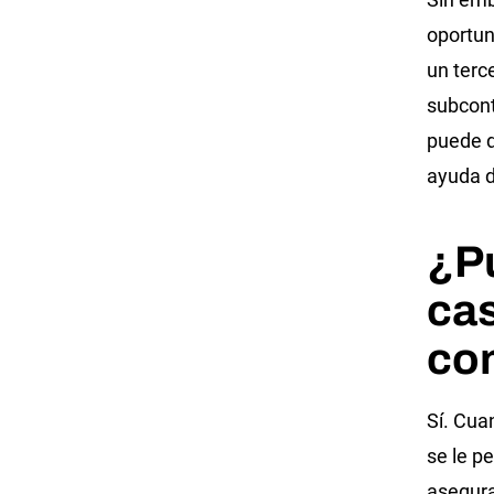
oportu
un terc
subcont
puede d
ayuda d
¿P
cas
co
Sí. Cua
se le p
asegura