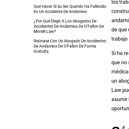
los tra
Qué Hacer Si Su Ser Querido Ha Fallecido
constru
En Un Accidente De Andamios
andamio
¿Por Qué Elegir A Los Abogados De
Accidentes De Andamios De O'Fallon De
de que 
Morelli Law?
trabajo
Reúnase Con Un Abogado De Accidentes
De Andamios De O'Fallon De Forma
Gratuita
Si ha r
que no 
médicas
un abog
Law pue
asumir 
oportun