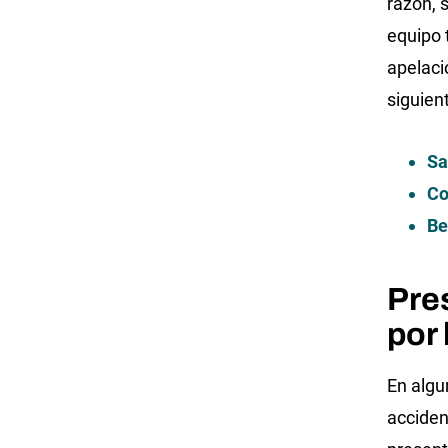
razón, 
equipo 
apelació
siguien
Sa
Co
Be
Pre
por
En algu
acciden