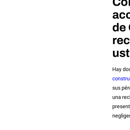
Có
ac
de 
rec
us
Hay do
constru
sus pér
una rec
present
neglige