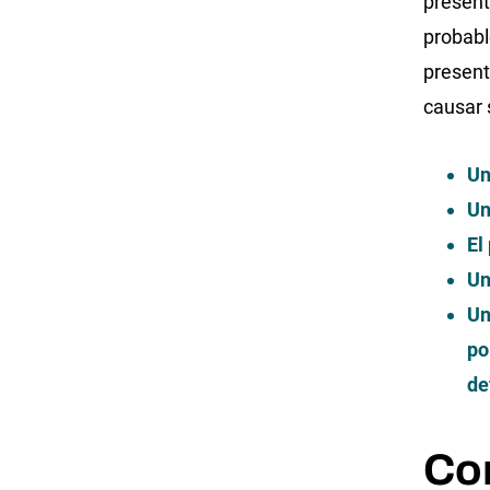
presen
probab
present
causar 
Un
Un
El
Un
Un
po
de
Co