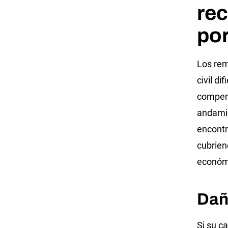
rec
por
Los rem
civil d
compens
andamio
encontr
cubrien
económ
Dañ
Si su c