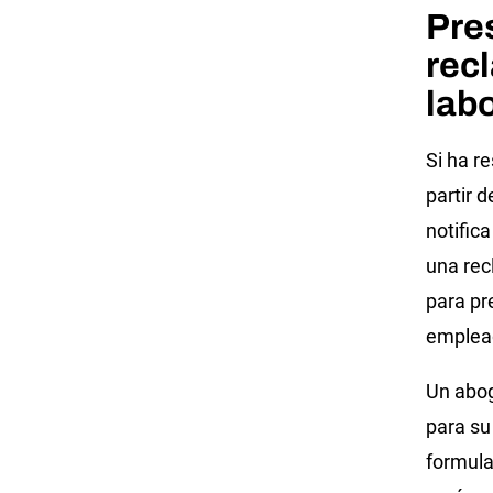
Pre
rec
lab
Si ha r
partir d
notific
una rec
para pr
emplead
Un abog
para su
formula