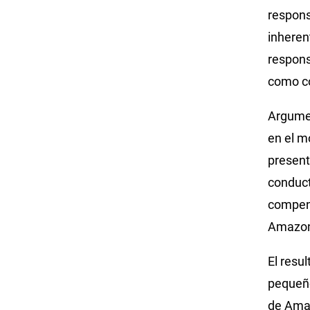
respons
inheren
respons
como co
Argume
en el m
present
conduct
compens
Amazo
El resu
pequeño
de Ama