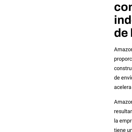
con
in
de 
Amazon 
proporc
constru
de enví
acelera
Amazon 
resulta
la empr
tiene u