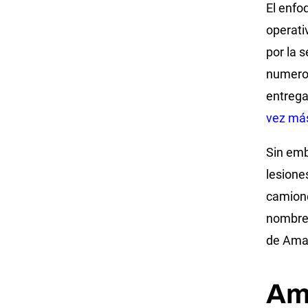
El enfo
operati
por la 
numeros
entreg
vez más
Sin em
lesione
camion
nombre 
de Amaz
Am