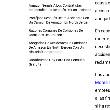
causa e
Amazon Señala A Los Contratistas
Independientes Después De Las Lesiones
acceso 
Protéjase Después De Un Accidente Con
abogado
Un Camión De Amazon En North Bergen
En caso
Razones Comunes De Colisiones De
Camiones De Amazon
muerte i
Abogados De Accidentes De Camiones
desesti
De Amazon En North Bergen Con Un
Historial Comprobado
acciden
Contáctenos Hoy Para Una Consulta
reclama
Gratuita
Los ab
Morelli
empresa
a las f
si ha r