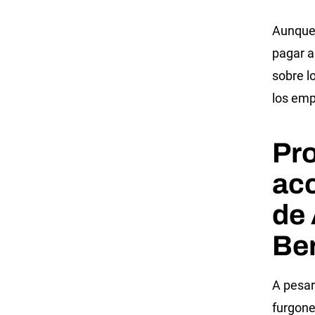
Aunque 
pagar a
sobre l
los emp
Pro
ac
de
Be
A pesar
furgone