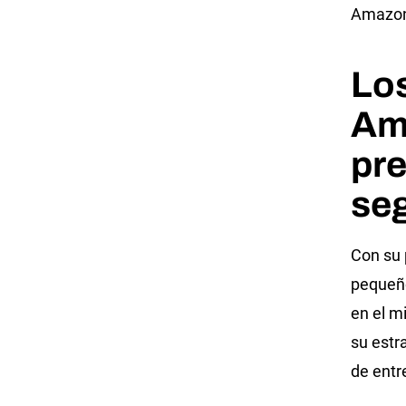
Amazo
Los
Am
pr
se
Con su 
pequeño
en el m
su estr
de entr