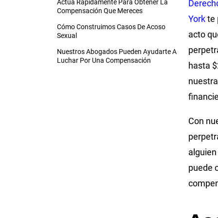
Actúa Rápidamente Para Obtener La
Derech
Compensación Que Mereces
York
te 
Cómo Construimos Casos De Acoso
acto qu
Sexual
perpetr
Nuestros Abogados Pueden Ayudarte A
Luchar Por Una Compensación
hasta $
nuestra
financi
Con nue
perpetr
alguien
puede c
compens