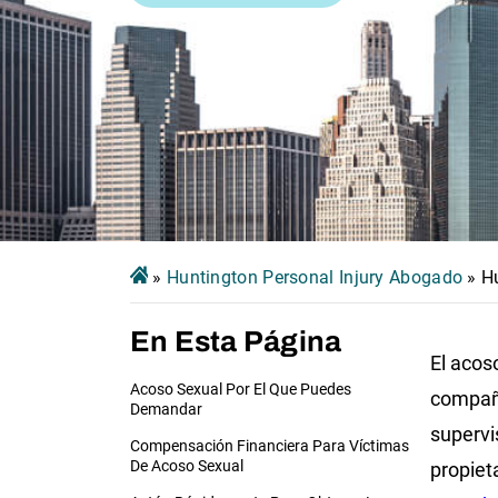
»
Huntington Personal Injury Abogado
»
H
En Esta Página
El acos
Acoso Sexual Por El Que Puedes
compañe
Demandar
supervi
Compensación Financiera Para Víctimas
De Acoso Sexual
propieta