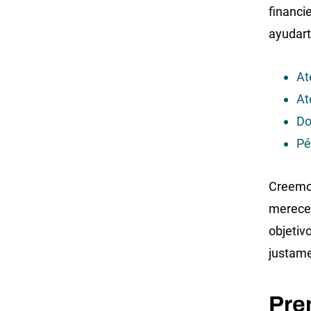
financi
ayudart
At
At
Do
Pé
Creemos
merece 
objetiv
justame
Pre