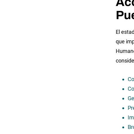
Aco
Pu
El esta
que imp
Humanos
conside
Co
Co
Ge
Pr
Im
Br