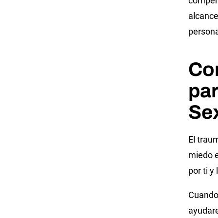
compens
alcance
personal
Co
pa
Se
El trau
miedo e
por ti 
Cuando 
ayudare