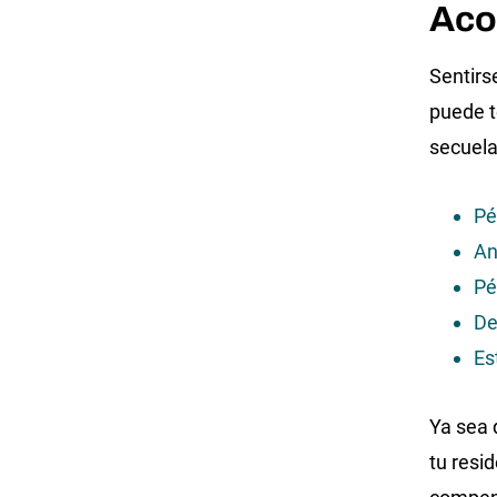
Aco
Sentirs
puede t
secuela
Pé
An
Pé
De
Es
Ya sea 
tu resi