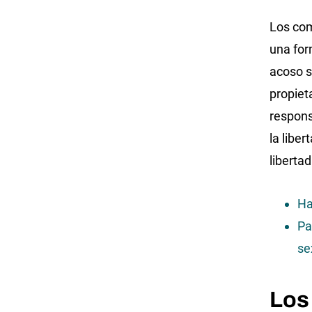
Los com
una for
acoso s
propiet
respons
la libe
libertad
Ha
Pa
se
Los