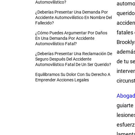
Automovilístico?
automov
¿Deberías Presentar Una Demanda Por
querido
Accidente Automovilístico En Nombre Del
acciden
Fallecido?
fatales
¿Cómo Puedes Argumentar Por Daños
En Una Demanda Por Accidente
Brookly
Automovilístico Fatal?
además 
¿Deberías Presentar Una Reclamación De
Seguro Después Del Accidente
de tu s
Automovilístico Fatal De Un Ser Querido?
interve
Equilibramos Su Dolor Con Su Derecho A
Emprender Acciones Legales
circuns
Abogado
guiarte
lesione
esfuerz
lamenta