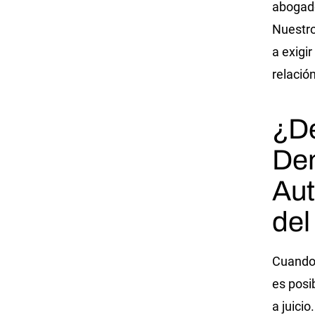
abogado
Nuestro
a exigi
relación
¿De
De
Aut
del
Cuando 
es posi
a juici