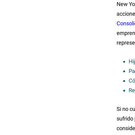
New Yor
accione
Consoli
emprend
represe
Hi
Pa
Có
Re
Si no c
sufrido
conside