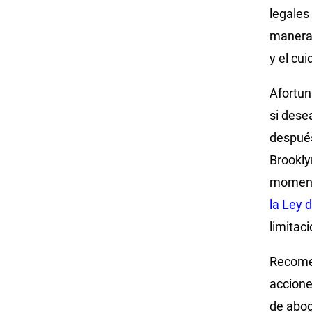
legales
manera 
y el cu
Afortun
si dese
después
Brookly
momento
la Ley 
limitac
Recome
accione
de abog