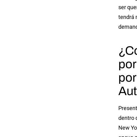
ser que
tendrá 
demand
¿C
po
por
Aut
Present
dentro 
New Yor