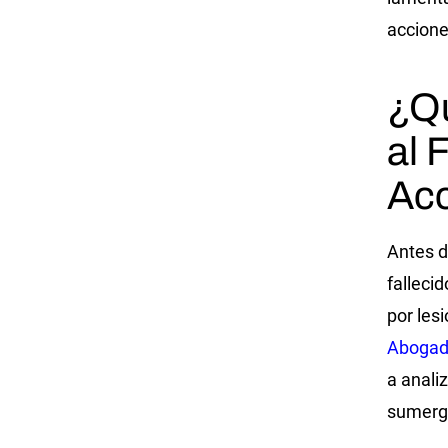
accione
¿Qu
al 
Acc
Antes d
falleci
por les
Abogado
a anali
sumergi