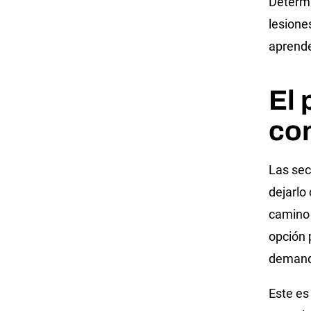
Determi
lesione
aprende
El 
con
Las sec
dejarlo
camino 
opción 
demanda
Este es