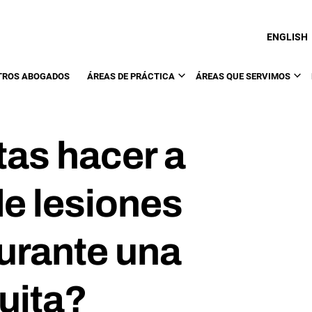
ENGLISH
TROS ABOGADOS
ÁREAS DE PRÁCTICA
ÁREAS QUE SERVIMOS
as hacer a
e lesiones
urante una
uita?