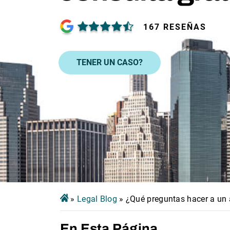
167 RESEÑAS
TENER UN CASO?
»
Legal Blog
»
¿Qué preguntas hacer a un 
En Esta Página