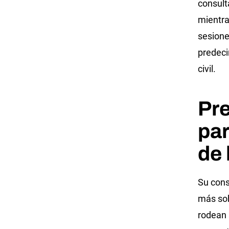
consult
mientra
sesione
predeci
civil.
Pr
par
de 
Su cons
más sob
rodean 