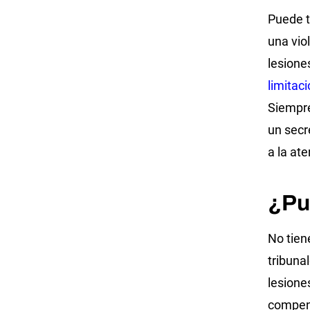
Puede t
una vio
lesione
limitac
Siempre
un secr
a la at
¿Pu
No tien
tribuna
lesione
compens