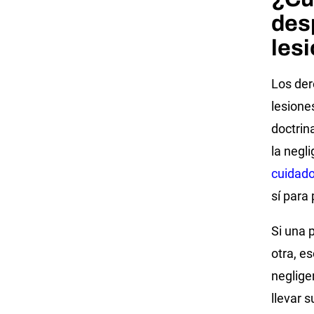
des
les
Los der
lesione
doctrin
la negli
cuidad
sí para
Si una 
otra, e
neglige
llevar s