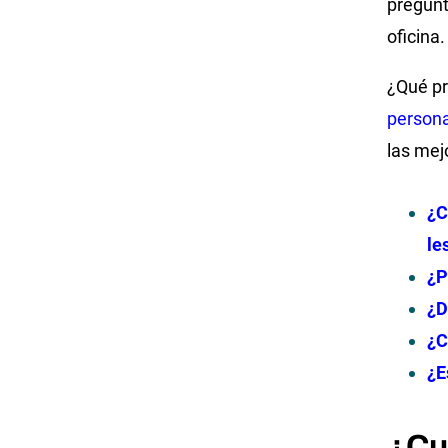
pregunt
oficina.
¿Qué pr
person
las mej
¿C
le
¿P
¿D
¿C
¿E
¿Cu