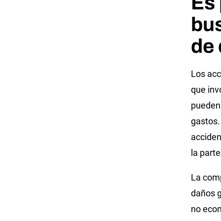
Es 
bus
de
Los acc
que inv
pueden 
gastos.
accide
la part
La com
daños g
no econ