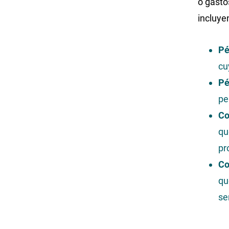
o gasto
incluye
Pé
cu
Pé
pe
Co
qu
pr
Co
qu
se