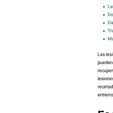
La
Do
Da
Tr
Mu
Las les
pueden 
recuper
lesione
recetado
entierr