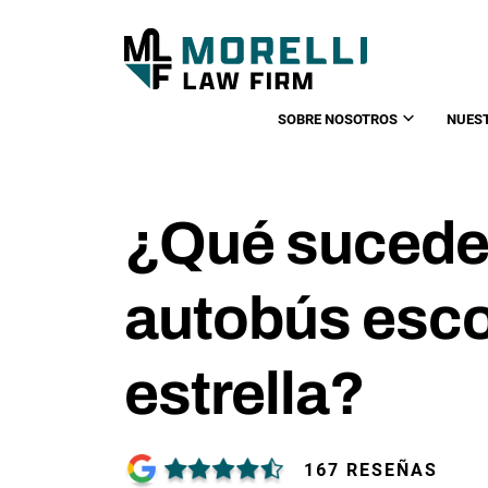
SOBRE NOSOTROS
NUES
¿Qué sucede 
autobús esco
estrella?
167 RESEÑAS