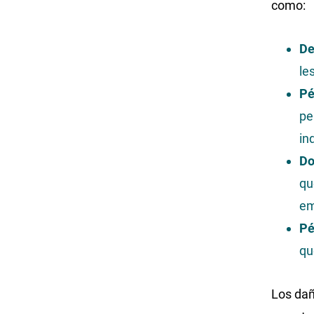
como:
De
le
Pé
pe
in
Do
qu
em
Pé
qu
Los da