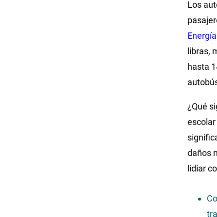
Los aut
pasajer
Energía
libras,
hasta 1
autobús
¿Qué si
escolar
signifi
daños m
lidiar 
Co
tr