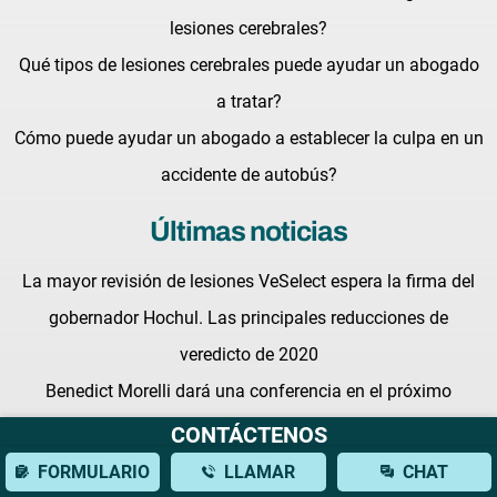
lesiones cerebrales?
Qué tipos de lesiones cerebrales puede ayudar un abogado
a tratar?
Cómo puede ayudar un abogado a establecer la culpa en un
accidente de autobús?
Últimas noticias
La mayor revisión de lesiones VeSelect espera la firma del
gobernador Hochul. Las principales reducciones de
veredicto de 2020
Benedict Morelli dará una conferencia en el próximo
Seminario de Maestría en Juicio de Defensa
CONTÁCTENOS
Luchando por tus derechos: Qué esperar de un abogado de
FORMULARIO
LLAMAR
CHAT