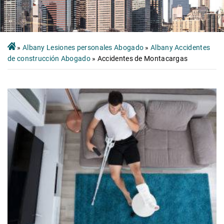
»
Albany Lesiones personales Abogado
»
Albany Accidentes
de construcción Abogado
»
Accidentes de Montacargas