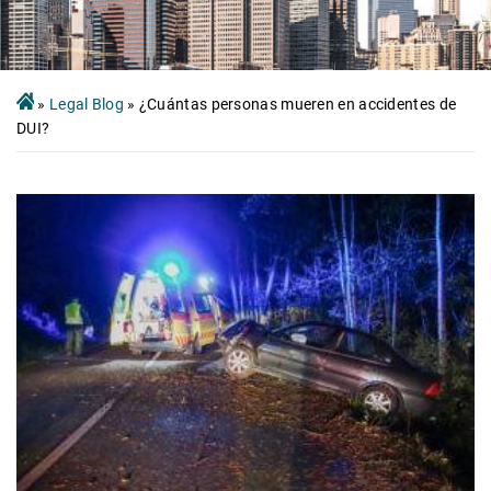
»
Legal Blog
»
¿Cuántas personas mueren en accidentes de
DUI?