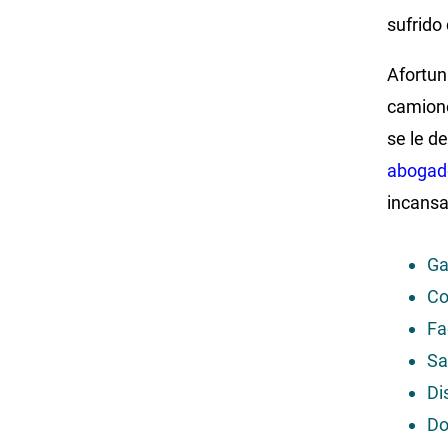
sufrido
Afortun
camione
se le d
abogado
incansa
Ga
Co
Fa
Sa
Di
Do