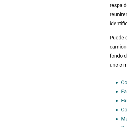
respald
reunire
identif
Puede c
camione
fondo d
uno o m
Co
Fa
Ex
Co
Ma