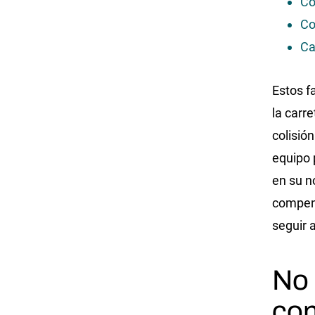
Co
Co
Ca
Estos f
la carr
colisió
equipo 
en su n
compens
seguir 
No 
con