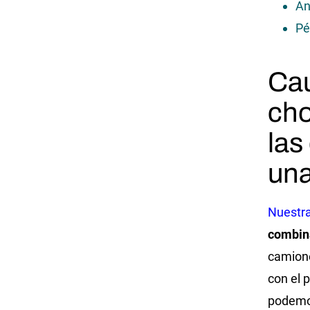
An
Pé
Ca
cho
las
una
Nuestra
combin
camione
con el 
podemos