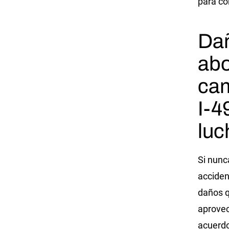
para co
Dañ
abo
cam
I-4
luc
Si nunc
acciden
daños q
aprovec
acuerd