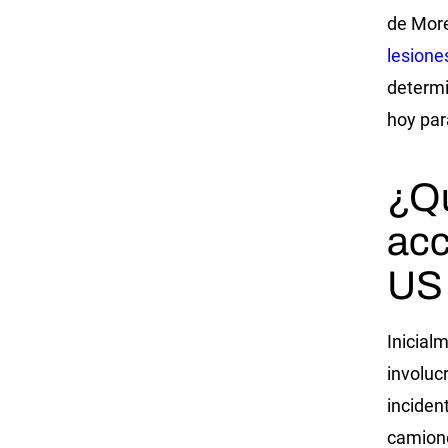
de More
lesione
determi
hoy pa
¿Qu
acc
US
Inicial
involuc
inciden
camione