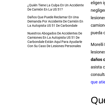
eligen 
¿Quién Tiene La Culpa En Un Accidente
De Camión En La US 51?
neglige
Daños Que Puede Reclamar En Una
lesione
Demanda Por Accidente De Camión En
camione
La Autopista US 51 De Carbondale
pueda d
Nuestros Abogados De Accidentes De
Camiones En La Autopista US 51 De
Carbondale Están Aquí Para Ayudarle
Morelli
Con Su Caso De Lesiones Personales
lesione
daños 
asista 
consult
que ati
Qué