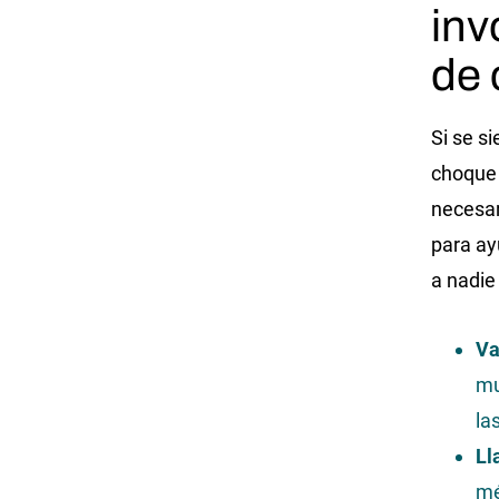
inv
de 
Si se s
choque 
necesar
para ay
a nadie
Va
mu
la
Ll
mé