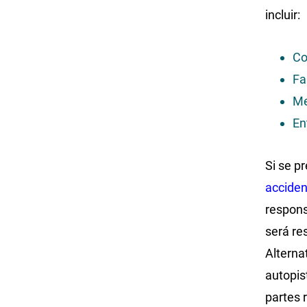
incluir:
Co
Fa
Me
En
Si se p
acciden
respons
será re
Alterna
autopis
partes 