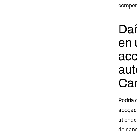
compens
Dañ
en 
acc
aut
Ca
Podría 
abogado
atiende
de daño