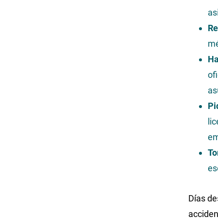
as
Re
mé
Ha
of
as
Pi
li
em
To
es
Días de
acciden