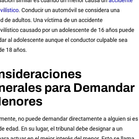
uación similar es cuando un menor causa un
accidente
ilístico
. Conducir un automóvil se considera una
ad de adultos. Una víctima de un accidente
ilístico causado por un adolescente de 16 años puede
r al adolescente aunque el conductor culpable sea
e 18 años.
nsideraciones
nerales para Demandar
Menores
ente, no puede demandar directamente a alguien si es
e edad. En su lugar, el tribunal debe designar a un
para actuar en el mejor interés del menor. Esto se llama