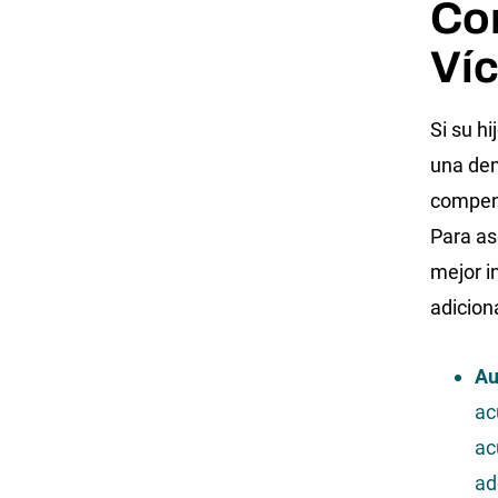
Co
Ví
Si su h
una dem
compens
Para as
mejor i
adicion
Au
ac
ac
ad