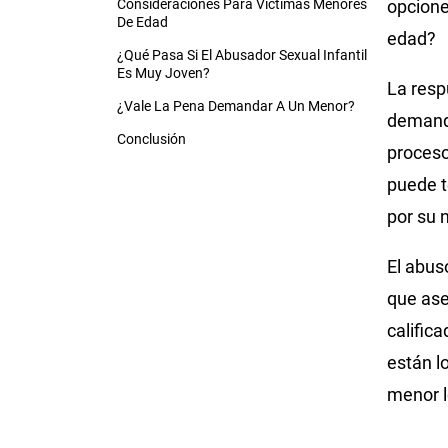
Consideraciones Para Víctimas Menores
opcione
De Edad
edad?
¿Qué Pasa Si El Abusador Sexual Infantil
Es Muy Joven?
La resp
¿Vale La Pena Demandar A Un Menor?
demanda
Conclusión
proceso
puede t
por su 
El abus
que ase
calific
están l
menor 