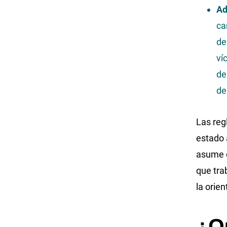
Ad
ca
de
ví
de
de
Las reg
estado 
asume q
que tra
la orie
¿Qu