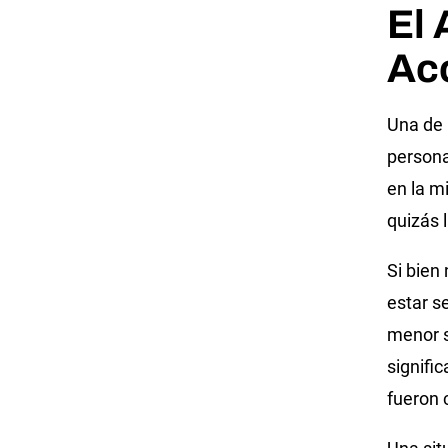
El 
Ac
Una de 
persona
en la m
quizás l
Si bien
estar s
menor s
signifi
fueron 