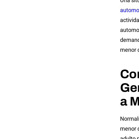
Una sit
automov
activid
automov
demanda
menor d
Co
Ge
a 
Normalm
menor d
adulto 