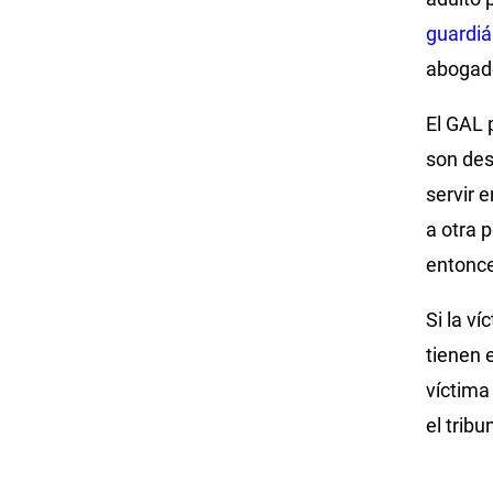
guardiá
abogado
El GAL 
son des
servir e
a otra 
entonc
Si la v
tienen 
víctima
el trib