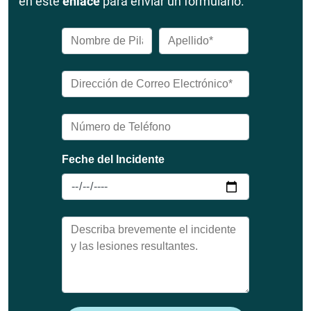
en este
enlace
para enviar un formulario.